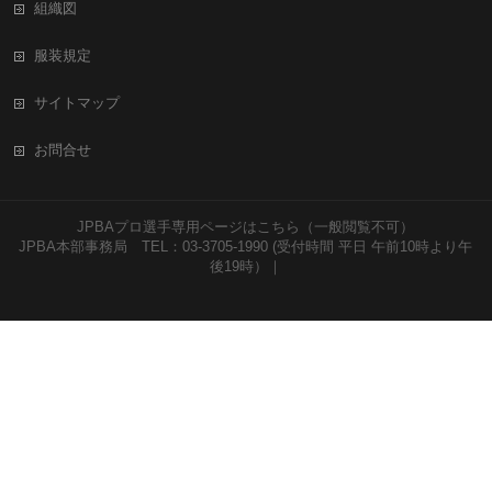
組織図
服装規定
サイトマップ
お問合せ
JPBAプロ選手専用ページはこちら（一般閲覧不可）
JPBA本部事務局 TEL：03-3705-1990 (受付時間 平日 午前10時より午
後19時）｜