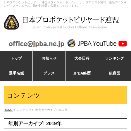
日本プロポケットビリヤード連盟オフィシャルホームページ。プロテスト情報、最新のランキ
ング、スケジュール、海外戦情報の公開をしております。
トップ
お知らせ
大会日程
ランキング
選手名鑑
プレス
JPBA略歴
組織図
コンテンツ
HOME
»
コンテンツ »
年別アーカイブ: 2019年
年別アーカイブ: 2019年