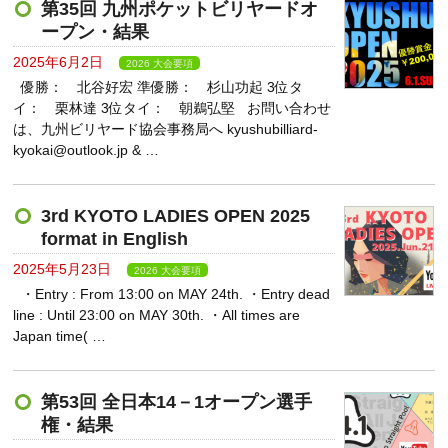
第35回 九州ポケットビリヤードオ
ープン・結果
2025年6月2日
2026 大会要項
優勝： 北谷好宏 準優勝： 杉山功起 3位タ
イ： 栗林達 3位タイ： 朝鵜弘堅 お問い合わせ
は、九州ビリヤード協会事務局へ kyushubilliard-
kyokai@outlook.jp & …
3rd KYOTO LADIES OPEN 2025
format in English
2025年5月23日
2026 大会要項
・Entry : From 13:00 on MAY 24th. ・Entry dead
line : Until 23:00 on MAY 30th. ・All times are
Japan time( …
第53回 全日本14－1オープン選手
権・結果