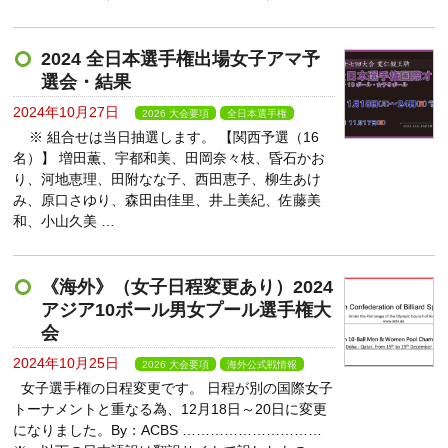
2024 全日本選手権出場女子アマ予
選会・結果
2024年10月27日
2026 大会要項
全日本選手権
※ 組合せは当日抽選します。 【関西予選（16
名）】 増田薫、宇都和美、田岡奈々枝、昏石かお
り、河地恵理、田附なな子、西田恵子、柳生あけ
み、原口さゆり、森田由佳里、井上美紀、佐藤美
和、小山久美 …
《海外》（女子日程変更あり）2024
アジア10ボール男女プール選手権大
会
2024年10月25日
2026 大会要項
海外公式戦情報
女子選手権の日程変更です。 日程が別の国際女子
トーナメントと重なる為、12月18日～20日に変更
になりました。By：ACBS …………………………