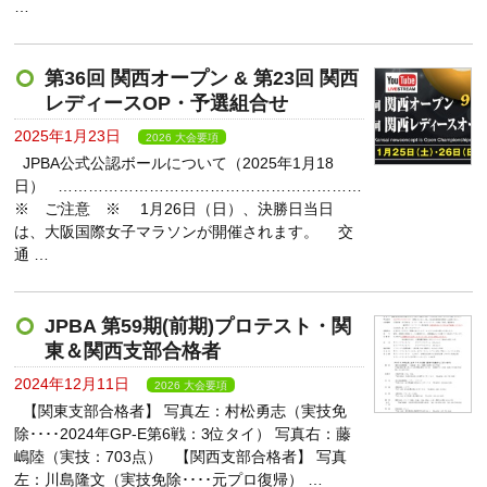
…
第36回 関西オープン & 第23回 関西
レディースOP・予選組合せ
2025年1月23日
2026 大会要項
JPBA公式公認ボールについて（2025年1月18
日） ……………………………………………………
※ ご注意 ※ 1月26日（日）、決勝日当日
は、大阪国際女子マラソンが開催されます。 交
通 …
JPBA 第59期(前期)プロテスト・関
東＆関西支部合格者
2024年12月11日
2026 大会要項
【関東支部合格者】 写真左：村松勇志（実技免
除････2024年GP-E第6戦：3位タイ） 写真右：藤
嶋陸（実技：703点） 【関西支部合格者】 写真
左：川島隆文（実技免除････元プロ復帰） …