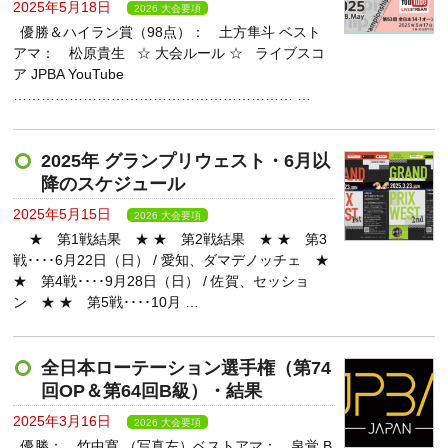
2025年5月18日
2026 大会要項
優勝＆ハイラン賞（98点）： 土方隼斗 ベスト
アマ： 松原貴生 ☆ 大会ルール ☆ ライブスコ
ア JPBA YouTube
…………………………………………………… …
2025年 グランプリウェスト・6月以
降のスケジュール
2025年5月15日
2026 大会要項
★ 第1戦結果 ★ ★ 第2戦結果 ★ ★ 第3
戦････6月22日（日） / 愛知、ダマデノッチェ ★
★ 第4戦････9月28日（日） / 佐賀、セッショ
ン ★ ★ 第5戦････10月 …
全日本ローテーション選手権（第74
回OP＆第64回B級）・結果
2025年3月16日
2026 大会要項
優勝： 竹中寛 （写真左）ベストアマ： 泉覚 B