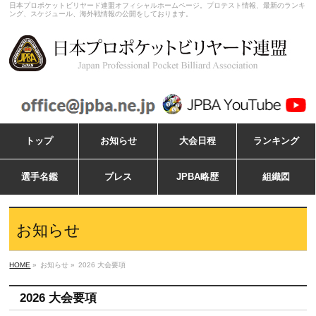
日本プロポケットビリヤード連盟オフィシャルホームページ。プロテスト情報、最新のランキ
ング、スケジュール、海外戦情報の公開をしております。
トップ
お知らせ
大会日程
ランキング
選手名鑑
プレス
JPBA略歴
組織図
お知らせ
HOME
»
お知らせ »
2026 大会要項
2026 大会要項