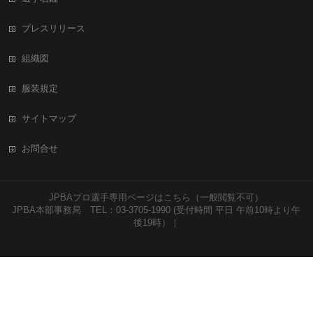
プレスリリース
組織図
服装規定
サイトマップ
お問合せ
JPBAプロ選手専用ページはこちら（一般閲覧不可）
JPBA本部事務局 TEL：03-3705-1990 (受付時間 平日 午前10時より午
後19時）｜