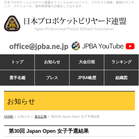
日本プロポケットビリヤード連盟オフィシャルホームページ。プロテスト情報、最新のランキ
ング、スケジュール、海外戦情報の公開をしております。
トップ
お知らせ
大会日程
ランキング
選手名鑑
プレス
JPBA略歴
組織図
お知らせ
HOME
»
お知らせ »
過去記事
»
第30回 Japan Open 女子予選結果
第30回 Japan Open 女子予選結果