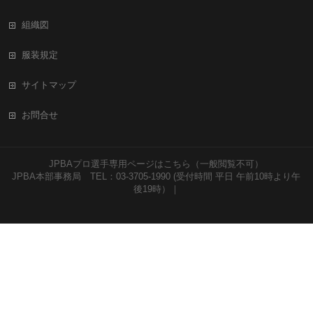
組織図
服装規定
サイトマップ
お問合せ
JPBAプロ選手専用ページはこちら（一般閲覧不可）
JPBA本部事務局 TEL：03-3705-1990 (受付時間 平日 午前10時より午
後19時）｜