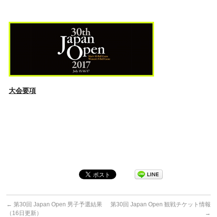
大会要項
←
第30回 Japan Open 男子予選結果
第30回 Japan Open 観戦チケット情報
（16日更新）
→