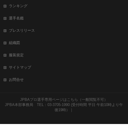
ランキング
選手名鑑
プレスリリース
組織図
服装規定
サイトマップ
お問合せ
JPBAプロ選手専用ページはこちら（一般閲覧不可）
JPBA本部事務局 TEL：03-3705-1990 (受付時間 平日 午前10時より午
後19時）｜