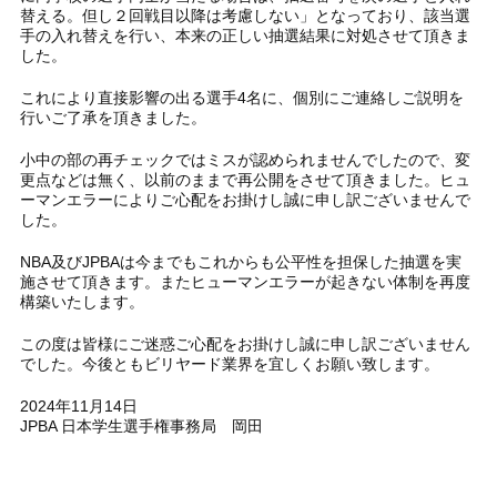
替える。但し２回戦目以降は考慮しない」となっており、該当選
手の入れ替えを行い、本来の正しい抽選結果に対処させて頂きま
した。
これにより直接影響の出る選手4名に、個別にご連絡しご説明を
行いご了承を頂きました。
小中の部の再チェックではミスが認められませんでしたので、変
更点などは無く、以前のままで再公開をさせて頂きました。ヒュ
ーマンエラーによりご心配をお掛けし誠に申し訳ございませんで
した。
NBA及びJPBAは今までもこれからも公平性を担保した抽選を実
施させて頂きます。またヒューマンエラーが起きない体制を再度
構築いたします。
この度は皆様にご迷惑ご心配をお掛けし誠に申し訳ございません
でした。今後ともビリヤード業界を宜しくお願い致します。
2024年11月14日
JPBA 日本学生選手権事務局 岡田