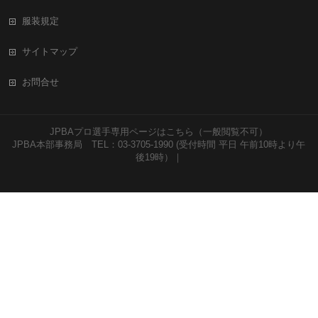
服装規定
サイトマップ
お問合せ
JPBAプロ選手専用ページはこちら（一般閲覧不可）
JPBA本部事務局 TEL：03-3705-1990 (受付時間 平日 午前10時より午
後19時）｜