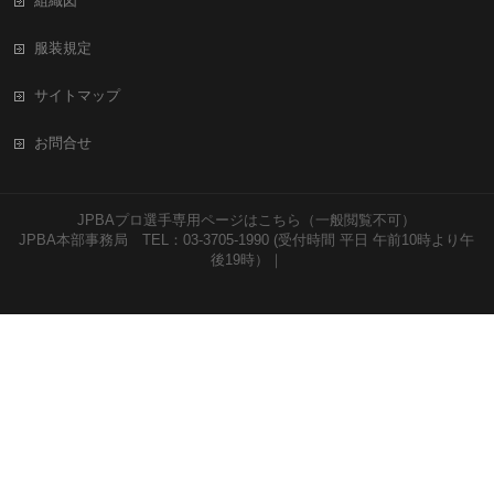
組織図
服装規定
サイトマップ
お問合せ
JPBAプロ選手専用ページはこちら（一般閲覧不可）
JPBA本部事務局 TEL：03-3705-1990 (受付時間 平日 午前10時より午
後19時）｜