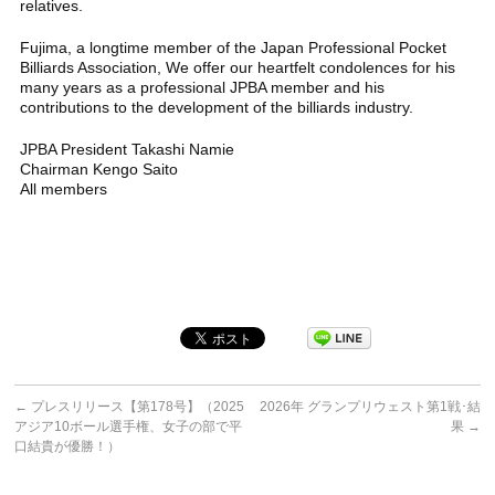
relatives.
Fujima, a longtime member of the Japan Professional Pocket
Billiards Association, We offer our heartfelt condolences for his
many years as a professional JPBA member and his
contributions to the development of the billiards industry.
JPBA President Takashi Namie
Chairman Kengo Saito
All members
←
プレスリリース【第178号】（2025
2026年 グランプリウェスト第1戦･結
アジア10ボール選手権、女子の部で平
果
→
口結貴が優勝！）