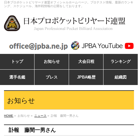
日本プロポケットビリヤード連盟オフィシャルホームページ。プロテスト情報、最新のランキ
ング、スケジュール、海外戦情報の公開をしております。
トップ
お知らせ
大会日程
ランキング
選手名鑑
プレス
JPBA略歴
組織図
お知らせ
HOME
»
お知らせ »
ニュース
»
訃報 藤間一男さん
訃報 藤間一男さん