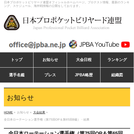
日本プロポケットビリヤード連盟オフィシャルホームページ。プロテスト情報、最新のランキ
ング、スケジュール、海外戦情報の公開をしております。
トップ
お知らせ
大会日程
ランキング
選手名鑑
プレス
JPBA略歴
組織図
お知らせ
HOME
»
お知らせ »
大会結果
»
全日本ローテーション選手権（第75回OP＆第65回B級）・結果
全日本ローテーション選手権（第75回OP＆第65回