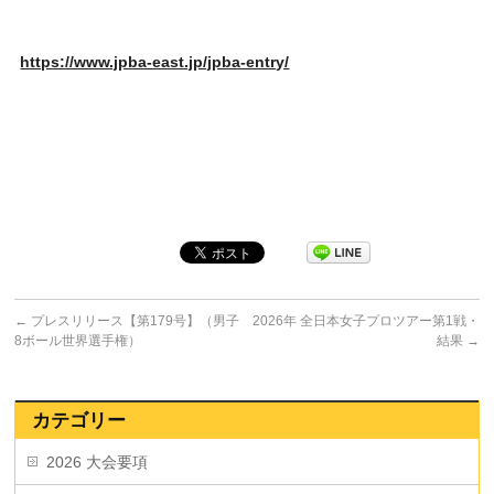
https://www.jpba-east.jp/jpba-entry/
←
プレスリリース【第179号】（男子
2026年 全日本女子プロツアー第1戦・
8ボール世界選手権）
結果
→
カテゴリー
2026 大会要項