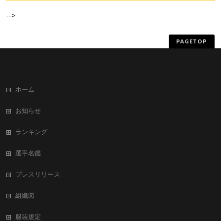
JPBAプロ選手専用ページはこちら（一般閲覧不可）
JPBA本部事務局 TEL：03-3705-1990 (受付時間 平日 午前10時より午
後19時）｜