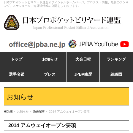
日本プロポケットビリヤード連盟オフィシャルホームページ。プロテスト情報、最新のランキ
ング、スケジュール、海外戦情報の公開をしております。
トップ
お知らせ
大会日程
ランキング
選手名鑑
プレス
JPBA略歴
組織図
お知らせ
HOME
»
お知らせ »
過去記事
»
2014 アムウェイオープン要項
2014 アムウェイオープン要項