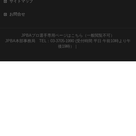
サイトマップ
お問合せ
JPBAプロ選手専用ページはこちら（一般閲覧不可）
JPBA本部事務局 TEL：03-3705-1990 (受付時間 平日 午前10時より午
後19時）｜