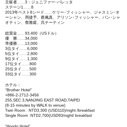
主催者……3：ジェニファー･バレッタ
ステージ1……8
2013年ベスト8シード……ケリー･フィッシャー、ジャスミン･オ
ーシャン、周捷予、蔡佩真、アリソン･フィッシャー、パン･シャ
オティン、詹雅庭、呉チーティン
総賞金……93,400（USドル）
優 勝……34,000
準優勝……13,000
3位タイ……6,000
5位タイ……2,800
9位タイ……1,300
17位タイ……800
25位タイ……500
33位タイ……300
ホテル：
“Brother Hotel”
+886-2-2712-3456
255,SEC.3,NANJING EAST ROAD,TAIPEI
(8-15 minutes by WALK to venue)
Twin Room : NTD3,300 (USD110)/night /breakfast
Single Room :NTD2,700(USD93/night/ breakfast
“Hondo Hotel”