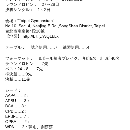
ラウンドロビン： 27～28日
決勝シングル： 1～2日
会場：“Taipei Gymnasium”
No.10 ,Sec. 4, Nanjing E.Rd.,SongShan District, Taipei
台北市南京路4段10號
【地図】 http://bit.ly/WQLbLx
テーブル： 試合使用……7 練習使用……4
フォーマット： 9ボール勝者ブレイク、各組5名、計8組40名
ラウンドロビン……7先
ベスト24～8……7先
準決勝……9先
決勝……11先
シード：
AAPA……2：
APBU……3：
BCA……3：
CPB……2：
EPBF……7：
OPBA……2：
WPA……2：韓雨、劉莎莎