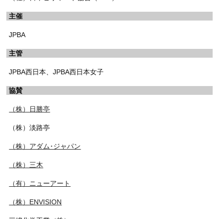
主催
JPBA
主管
JPBA西日本、JPBA西日本女子
協賛
（株）日勝亭
（株）淡路亭
（株）アダム･ジャパン
（株）三木
（有）ニューアート
（株）ENVISION