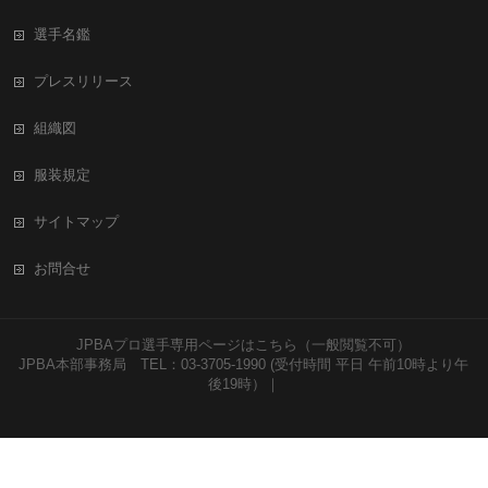
選手名鑑
プレスリリース
組織図
服装規定
サイトマップ
お問合せ
JPBAプロ選手専用ページはこちら（一般閲覧不可）
JPBA本部事務局 TEL：03-3705-1990 (受付時間 平日 午前10時より午
後19時）｜