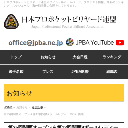
日本プロポケットビリヤード連盟オフィシャルホームページ。プロテスト情報、最新のランキ
ング、スケジュール、海外戦情報の公開をしております。
トップ
お知らせ
大会日程
ランキング
選手名鑑
プレス
JPBA略歴
組織図
お知らせ
HOME
»
お知らせ »
過去記事
»
第25回関西オープン＆第12回関西9ボールレディースOP･要項
第25回関西オープン＆第12回関西9ボールレディー