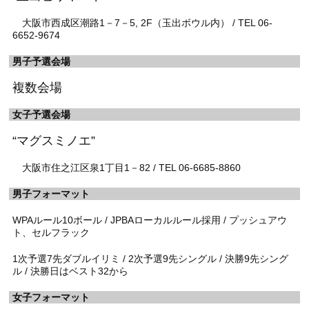
大阪市西成区潮路1－7－5, 2F（玉出ボウル内） / TEL 06-
6652-9674
男子予選会場
複数会場
女子予選会場
“マグスミノエ”
大阪市住之江区泉1丁目1－82 / TEL 06-6685-8860
男子フォーマット
WPAルール10ボール / JPBAローカルルール採用 / プッシュアウ
ト、セルフラック
1次予選7先ダブルイリミ / 2次予選9先シングル / 決勝9先シング
ル / 決勝日はベスト32から
女子フォーマット