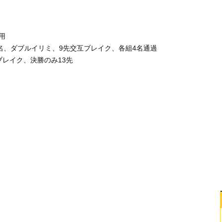
用
8名、ダブルイリミ、9先交互ブレイク、各組4名通過
ブレイク、決勝のみ13先