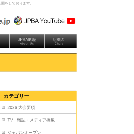
公開をしております。
ス
JPBA略歴
組織図
E
About Us
Chart
カテゴリー
2026 大会要項
TV・雑誌・メディア掲載
ジャパンオープン