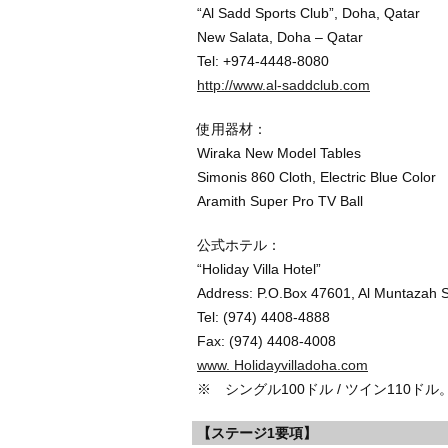
“Al Sadd Sports Club”, Doha, Qatar
New Salata, Doha – Qatar
Tel: +974-4448-8080
http://www.al-saddclub.com
使用器材：
Wiraka New Model Tables
Simonis 860 Cloth, Electric Blue Color
Aramith Super Pro TV Ball
公式ホテル：
“Holiday Villa Hotel”
Address: P.O.Box 47601, Al Muntazah S
Tel: (974) 4408-4888
Fax: (974) 4408-4008
www. Holidayvilladoha.com
※ シングル100ドル / ツイン110ド
【ステージ1要項】