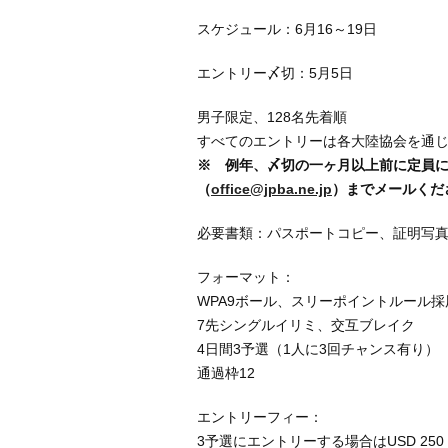
スケジュール：6月16～19日
エントリー〆切：5月5日
男子限定、128名先着順
すべてのエントリーは各大陸協会を通
※ 例年、〆切の一ヶ月以上前に定員
（
office@jpba.ne.jp
）までメールくだ
必要書類：パスポートコピー、証明写
フォーマット：
WPA9ボール、スリーポイントルール採
7先シングルイリミ、交互ブレイク
4日間3予選（1人に3回チャンス有り）
通過枠12
エントリーフィー：
3予選にエントリーする場合はUSD 250