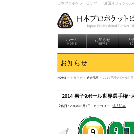
日本プロポケットビリヤード連盟オフィシャル
ホーム
お知らせ
大会
HOME
NEWS
SC
お知らせ
HOME
»
お知らせ »
過去記事
»
2014 男子9ボール世
2014 男子9ボール世界選手権･
投稿日 : 2014年6月7日 | カテゴリー :
過去記事