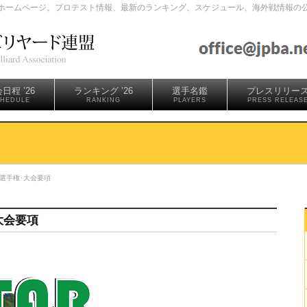
ホームページ。プロテスト情報、最新のランキング、スケジュール、海外戦情報の
日程 ’26
ランキング ’26
選手名鑑
プレスリリー
HEDULE
RANKING
PLAYERS
PRESS RELEAS
界選手権･大会要項
大会要項