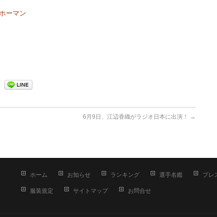
･ホーマン
6月9日、江辺香織がラジオ日本に出演！
→
ホーム
お知らせ
ランキング
選手名鑑
プレ
服装規定
サイトマップ
お問合せ