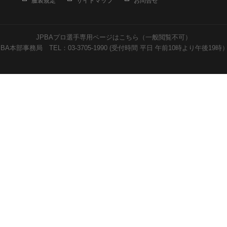
服装規定
サイトマップ
お問合せ
JPBAプロ選手専用ページはこちら（一般閲覧不可）
PBA本部事務局 TEL：03-3705-1990 (受付時間 平日 午前10時より午後19時