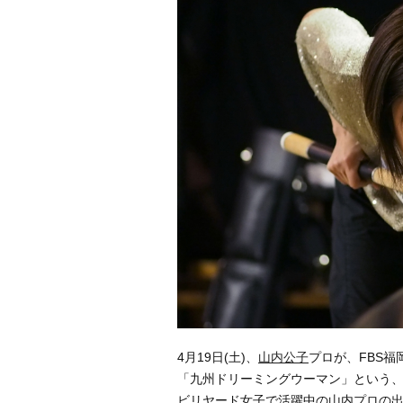
4月19日(土)、
山内公子
プロが、FBS福
「九州ドリーミングウーマン」という、
ビリヤード女子で活躍中の山内プロの出