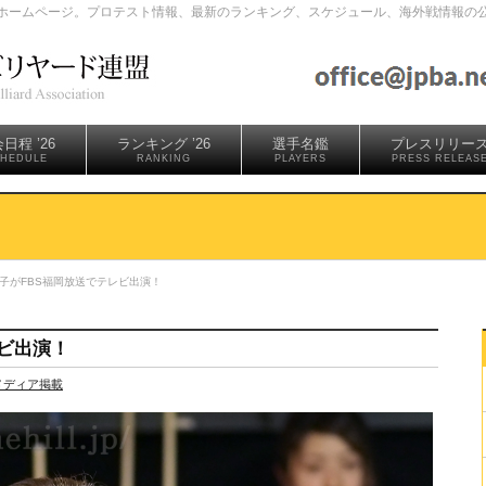
ホームページ。プロテスト情報、最新のランキング、スケジュール、海外戦情報の
日程 ’26
ランキング ’26
選手名鑑
プレスリリー
HEDULE
RANKING
PLAYERS
PRESS RELEAS
子がFBS福岡放送でテレビ出演！
ビ出演！
メディア掲載