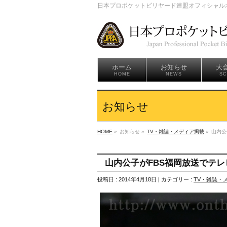
日本プロポケットビリヤード連盟オフィシャル
ホーム
お知らせ
大会
HOME
NEWS
SC
お知らせ
HOME
»
お知らせ »
TV・雑誌・メディア掲載
»
山内公
山内公子がFBS福岡放送でテレ
投稿日 : 2014年4月18日 | カテゴリー :
TV・雑誌・