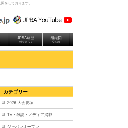
公開をしております。
ス
JPBA略歴
組織図
E
About Us
Chart
カテゴリー
2026 大会要項
TV・雑誌・メディア掲載
ジャパンオープン