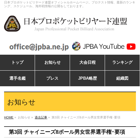
日本プロポケットビリヤード連盟オフィシャルホームページ。プロテスト情報、最新のランキ
ング、スケジュール、海外戦情報の公開をしております。
トップ
お知らせ
大会日程
ランキング
選手名鑑
プレス
JPBA略歴
組織図
お知らせ
HOME
»
お知らせ »
過去記事
»
第3回 チャイニーズ8ボール男女世界選手権･要項
第3回 チャイニーズ8ボール男女世界選手権･要項