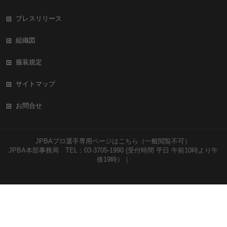
プレスリリース
組織図
服装規定
サイトマップ
お問合せ
JPBAプロ選手専用ページはこちら（一般閲覧不可）
JPBA本部事務局 TEL：03-3705-1990 (受付時間 平日 午前10時より午
後19時）｜