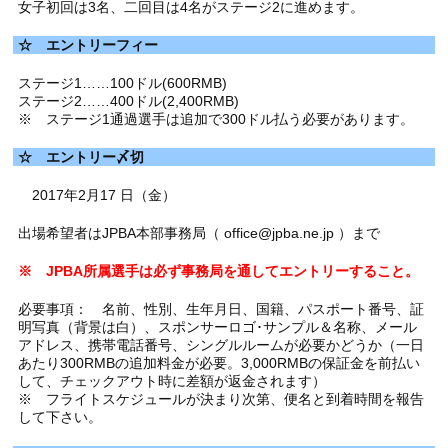
女子初回は3名、二回目は4名がステージ2に進めます。
☆ エントリーフィー
ステージ1……100ドル(600RMB)
ステージ2……400ドル(2,400RMB)
※ ステージ1通過選手は追加で300ドル払う必要があります。
☆ エントリー〆切
2017年2月17 日（金）
出場希望者はJPBA本部事務局（ office@jpba.ne.jp ）まで
※ JPBA所属選手は必ず事務局を通してエントリーすること。
必要事項： 名前、性別、生年月日、国籍、パスポート番号、証
明写真（背景は白）、スポンサーロゴ･サンプル＆名称、メール
アドレス、携帯電話番号、シングルルームが必要かどうか（一日
あたり300RMBの追加料金が必要。3,000RMBの保証金を前払い
して、チェックアウト時に差額が返金されます）
※ フライトスケジュールが決まり次第、便名と到着時間を報告
して下さい。