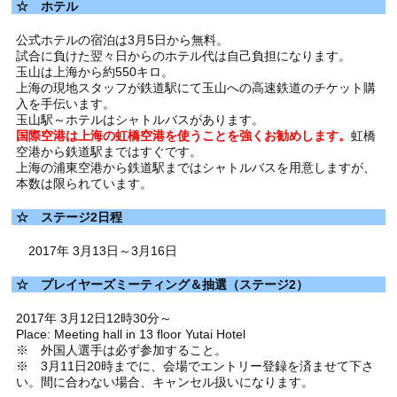
☆ ホテル
公式ホテルの宿泊は3月5日から無料。
試合に負けた翌々日からのホテル代は自己負担になります。
玉山は上海から約550キロ。
上海の現地スタッフが鉄道駅にて玉山への高速鉄道のチケット購
入を手伝います。
玉山駅～ホテルはシャトルバスがあります。
国際空港は上海の虹橋空港を使うことを強くお勧めします。
虹橋
空港から鉄道駅まではすぐです。
上海の浦東空港から鉄道駅まではシャトルバスを用意しますが、
本数は限られています。
☆ ステージ2日程
2017年 3月13日～3月16日
☆ プレイヤーズミーティング＆抽選（ステージ2）
2017年 3月12日12時30分～
Place: Meeting hall in 13 floor Yutai Hotel
※ 外国人選手は必ず参加すること。
※ 3月11日20時までに、会場でエントリー登録を済ませて下さ
い。間に合わない場合、キャンセル扱いになります。