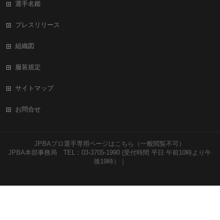
選手名鑑
プレスリリース
組織図
服装規定
サイトマップ
お問合せ
JPBAプロ選手専用ページはこちら（一般閲覧不可）
JPBA本部事務局 TEL：03-3705-1990 (受付時間 平日 午前10時より午
後19時）｜