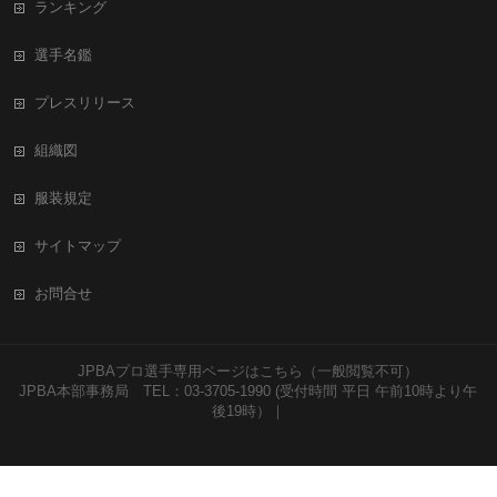
ランキング
選手名鑑
プレスリリース
組織図
服装規定
サイトマップ
お問合せ
JPBAプロ選手専用ページはこちら（一般閲覧不可）
JPBA本部事務局 TEL：03-3705-1990 (受付時間 平日 午前10時より午
後19時）｜