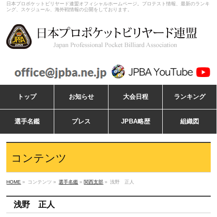
日本プロポケットビリヤード連盟オフィシャルホームページ。プロテスト情報、最新のランキ
ング、スケジュール、海外戦情報の公開をしております。
トップ
お知らせ
大会日程
ランキング
選手名鑑
プレス
JPBA略歴
組織図
コンテンツ
HOME
»
コンテンツ »
選手名鑑
»
関西支部
»
浅野 正人
浅野 正人