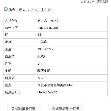
カテゴリー :
関西支部
ふりがな
あさの まさと
ローマ字
masato asano
期
44
星座
山羊座
誕生日
1973/01/19
血液型
AB型
性別
男性
支部
関西支部
所属店
タツミ
住所
大阪市平野区加美西1-6-18
所属店TEL
06-6777-2222
公式戦優勝回数
公式戦表彰台回数