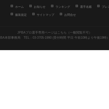
ホーム
お知らせ
ランキング
選手名鑑
プレ
服装規定
サイトマップ
お問合せ
JPBAプロ選手専用ページはこちら（一般閲覧不可）
PBA本部事務局 TEL：03-3705-1990 (受付時間 平日 午前10時より午後19時