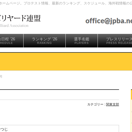
ホームページ。プロテスト情報、最新のランキング、スケジュール、海外戦情報の
日程 ’26
ランキング ’26
選手名鑑
プレスリリー
HEDULE
RANKING
PLAYERS
PRESS RELEAS
司
カテゴリー :
関東支部
かつじ