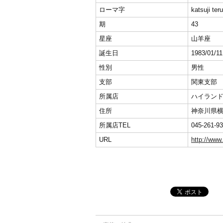
ローマ字
katsuji ter
期
43
星座
山羊座
誕生日
1983/01/11
性別
男性
支部
関東支部
所属店
ハイラン
住所
神奈川県横
所属店TEL
045-261-9
URL
http://www