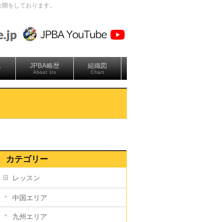
公開をしております。
ス
JPBA略歴
組織図
E
About Us
Chart
カテゴリー
レッスン
中国エリア
九州エリア