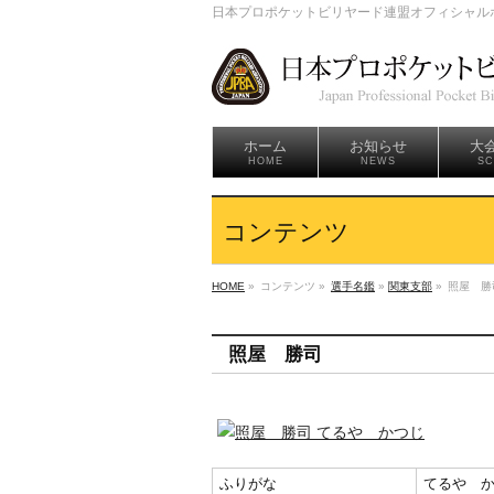
日本プロポケットビリヤード連盟オフィシャル
ホーム
お知らせ
大会
HOME
NEWS
SC
コンテンツ
HOME
»
コンテンツ »
選手名鑑
»
関東支部
»
照屋 勝
照屋 勝司
ふりがな
てるや 